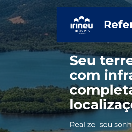
Refe
Seu terr
com infr
completa
localiza
Realize  seu son