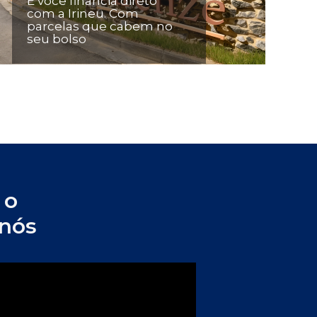
E você financia direto 
com a Irineu. Com 
parcelas que cabem no 
seu bolso
o 
 nós