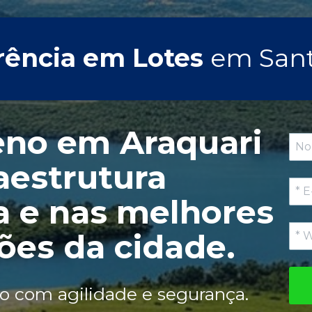
rência em Lotes 
em Sant
eno em Araquari 
aestrutura 
 e nas melhores 
ções da cidade.
ho com agilidade e segurança.